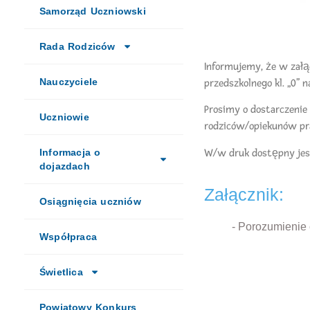
Samorząd Uczniowski
Rada Rodziców
Informujemy, że w załą
Nauczyciele
przedszkolnego kl. „0” n
Prosimy o dostarczeni
Uczniowie
rodziców/opiekunów pra
W/w druk dostępny jest
Informacja o
dojazdach
Załącznik:
Osiągnięcia uczniów
- Porozumienie 
Współpraca
Świetlica
Powiatowy Konkurs