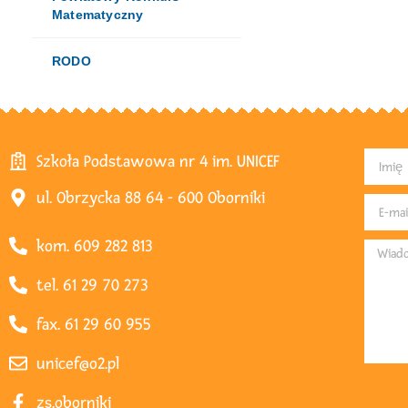
Matematyczny
RODO
Szkoła Podstawowa nr 4 im. UNICEF
ul. Obrzycka 88 64 - 600 Oborniki
kom. 609 282 813
tel. 61 29 70 273
fax. 61 29 60 955
unicef@o2.pl
zs.oborniki