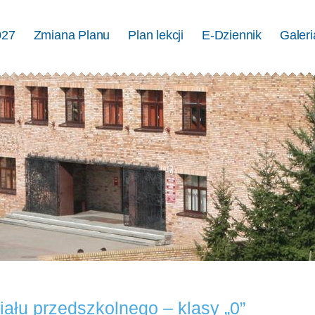
027
Zmiana Planu
Plan lekcji
E-Dziennik
Galeri
ału przedszkolnego – klasy „0”