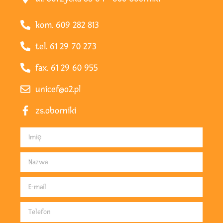
kom. 609 282 813
tel. 61 29 70 273
fax. 61 29 60 955
unicef@o2.pl
zs.oborniki