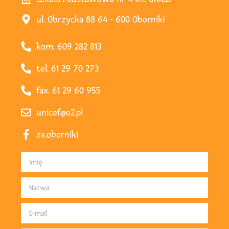
ul. Obrzycka 88 64 - 600 Oborniki
kom. 609 282 813
tel. 61 29 70 273
fax. 61 29 60 955
unicef@o2.pl
zs.oborniki