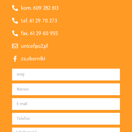
kom. 609 282 813
tel. 61 29 70 273
fax. 61 29 60 955
unicef@o2.pl
zs.oborniki