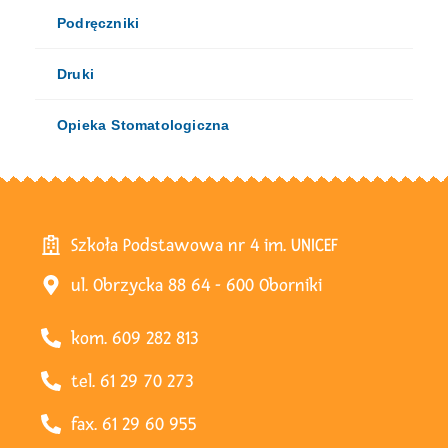
Podręczniki
Druki
Opieka Stomatologiczna
Szkoła Podstawowa nr 4 im. UNICEF
ul. Obrzycka 88 64 - 600 Oborniki
kom. 609 282 813
tel. 61 29 70 273
fax. 61 29 60 955