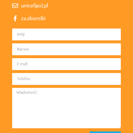
unicef@o2.pl
zs.oborniki