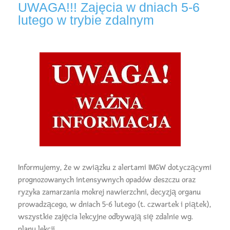
UWAGA!!! Zajęcia w dniach 5-6
lutego w trybie zdalnym
Informujemy, że w związku z alertami IMGW dotyczącymi
prognozowanych intensywnych opadów deszczu oraz
ryzyka zamarzania mokrej nawierzchni, decyzją organu
prowadzącego, w dniach 5-6 lutego (t. czwartek i piątek),
wszystkie zajęcia lekcyjne odbywają się zdalnie wg.
planu lekcji.